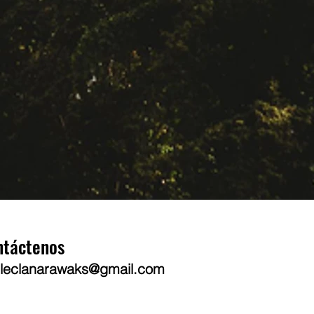
ntáctenos
leclanarawaks@gmail.com