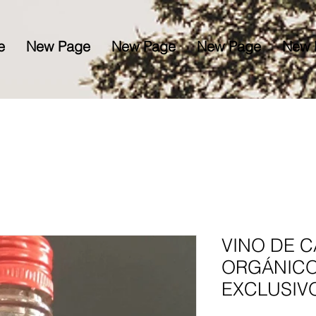
e
New Page
New Page
New Page
New 
VINO DE 
ORGÁNICO
EXCLUSIV