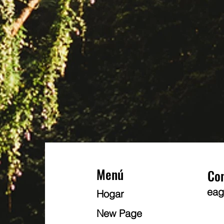
Menú
Co
eag
Hogar
New Page