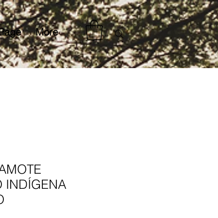
Page
More
CAMOTE
 INDÍGENA
O