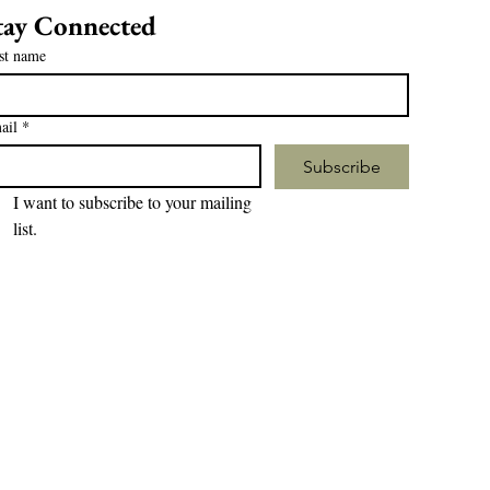
tay Connected
st name
ail
*
Subscribe
I want to subscribe to your mailing 
list.